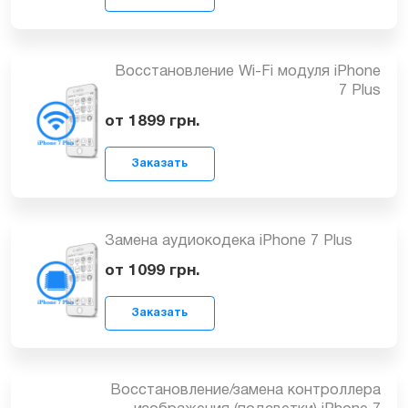
Восстановление коннекторов платы
iPhone 7 Plus
Заказать
от 699
грн.
Восстановление Wi-Fi модуля iPhone
7 Plus
Заказать
от 1899
грн.