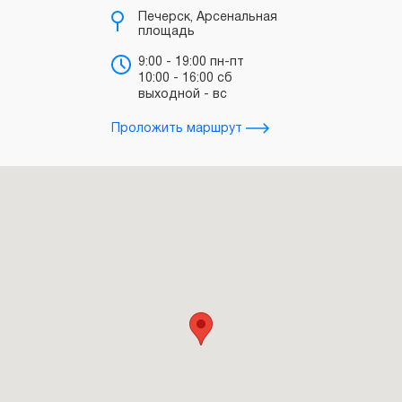
(0
Печерск, Арсенальная
площадь
в
“
9:00 - 19:00 пн-пт
10:00 - 16:00 сб
в
выходной - вс
з
Проложить маршрут
Прол