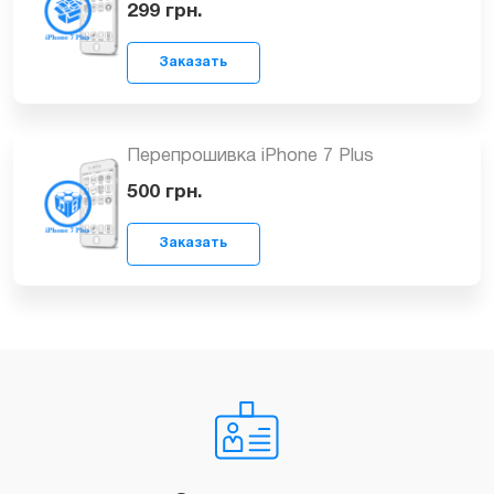
Создание учетной записи Apple ID
Заказать
для iPhone 7 Plus
349
грн.
Резервное копирование данных
iPhone 7 Plus
Заказать
299
грн.
Перепрошивка iPhone 7 Plus