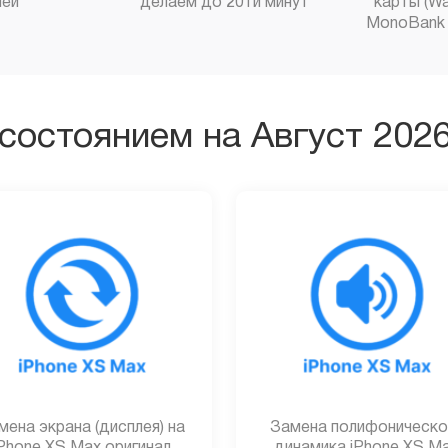
ней
делаем до 20ти минут
карты (Wa
MonoBank 
состоянием на Август 202
мена экрана (дисплея) на
Замена полифоническо