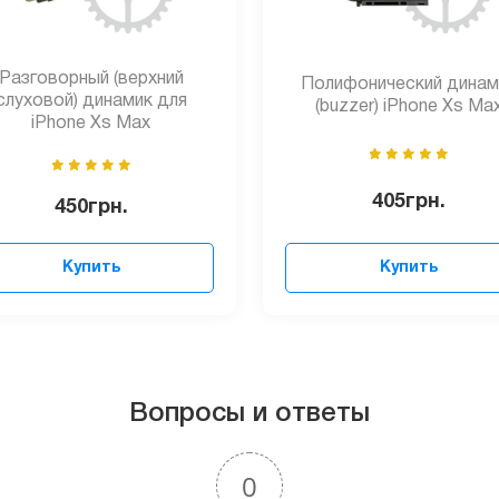
Разговорный (верхний
Полифонический динам
слуховой) динамик для
(buzzer) iPhone Xs Ma
iPhone Xs Max
405
грн.
450
грн.
Купить
Купить
Вопросы и ответы
0