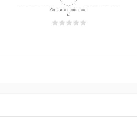
Оцените полезност
ь: