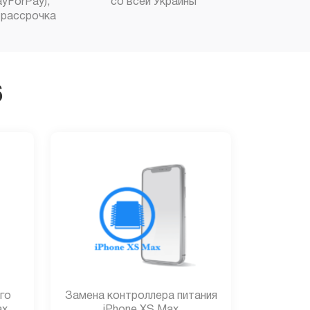
yForPay),
со всей Украины
рассрочка
6
го
Замена контроллера питания