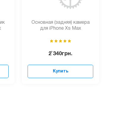
ик
Основная (задняя) камера
x
для iPhone Xs Max
2`340
грн.
Купить