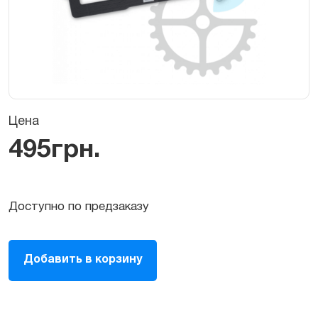
Цена
495
грн.
Доступно по предзаказу
Шлейф
Добавить в корзину
антенны
Wi-
Fi
iPhone