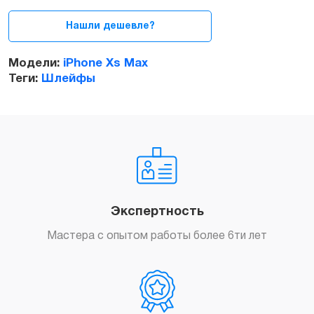
Xs
Max
Нашли дешевле?
quantity
Модели:
iPhone Xs Max
Теги:
Шлейфы
Экспертность
Мастера с опытом работы более 6ти лет