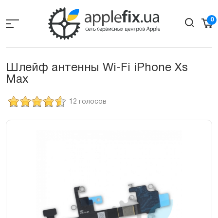
Skip
to
0
the
content
Шлейф антенны Wi-Fi iPhone Xs
Max
12 голосов