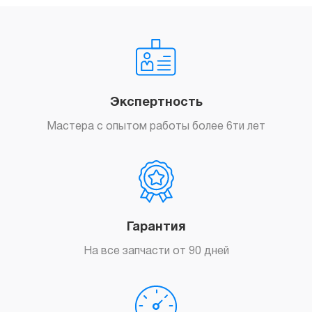
Перепрошивка iPhone XS Max
Заказать
500
грн.
Экспертность
Мастера с опытом работы более 6ти лет
Гарантия
Заказать
На все запчасти от 90 дней