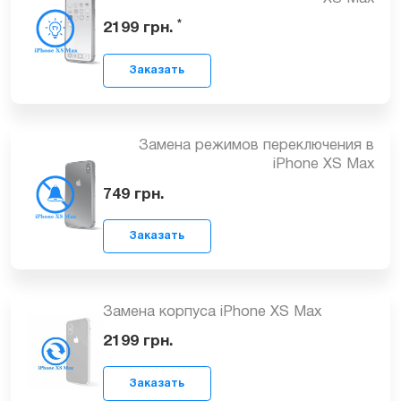
Восстановление Face ID для iPhone
XS Max
Заказать
*
2199
грн.
Замена режимов переключения в
iPhone XS Max
749
грн.
Заказать