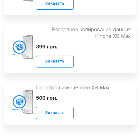
2799
грн.
Заказать
Создание учетной записи Apple ID
iPhone XS Max
249
грн.
Заказать
Резервное копирование данных
iPhone XS Max
399
грн.