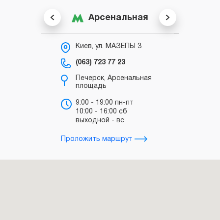
Арсенальная
Киев, ул. МАЗЕПЫ 3
К
С
(063) 723 77 23
(0
Печерск, Арсенальная
площадь
в
“
9:00 - 19:00 пн-пт
10:00 - 16:00 сб
в
выходной - вс
з
Проложить маршрут
Прол