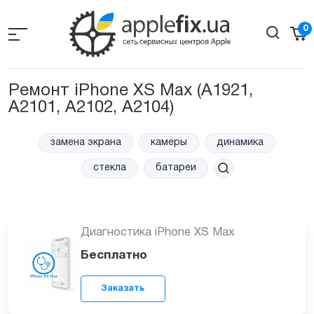
Skip
to
0
the
content
Ремонт iPhone XS Max (A1921,
A2101, A2102, A2104)
замена экрана
камеры
динамика
стекла
батареи
Диагностика iPhone XS Max
Бесплатно