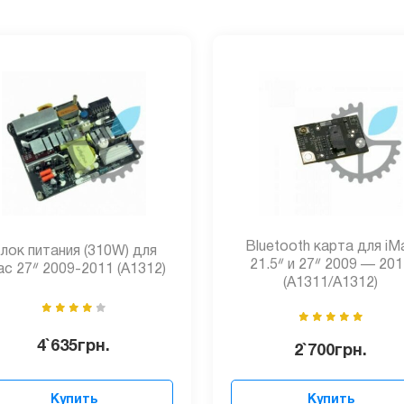
Bluetooth карта для iM
лок питания (310W) для
21.5ᐥ и 27ᐥ 2009 — 20
ac 27ᐥ 2009-2011 (A1312)
(A1311/A1312)
4`635
грн.
2`700
грн.
Купить
Купить