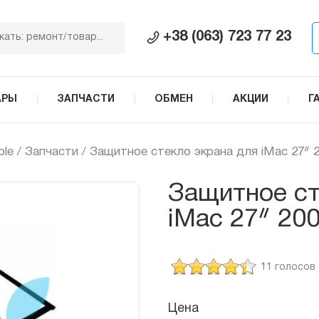
+38 (063) 723 77 23
АРЫ
ЗАПЧАСТИ
ОБМЕН
АКЦИИ
Г
ple
/
Запчасти
/ Защитное стекло экрана для iMac 27ᐥ 2
Защитное ст
iMac 27ᐥ 20
11 голосов
Цена