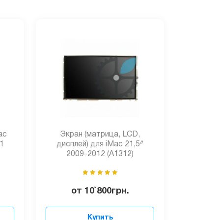
ac
Экран (матрица, LCD,
11
дисплей) для iMac 21,5ᐥ
2009-2012 (A1312)
от
10`800
грн.
Купить