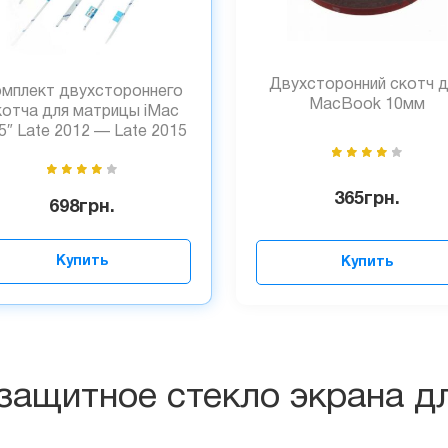
Двухсторонний скотч д
мплект двухстороннего
MacBook 10мм
котча для матрицы iMac
5″ Late 2012 — Late 2015
365
грн.
698
грн.
Купить
Купить
защитное стекло экрана дл