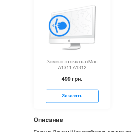
Замена стекла на iMac
A1311 A1312
499
грн.
Заказать
Если на Вашем iMac разбилась защитная ст
максимально доступной цене.
Описание
Вы можете своими силами установить защит