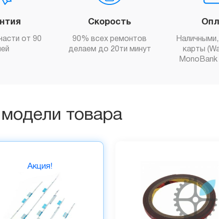
антия
Скорость
Опл
части от 90
90% всех ремонтов
Наличными,
ней
делаем до 20ти минут
карты (Wa
MonoBank 
 модели товара
Акция!