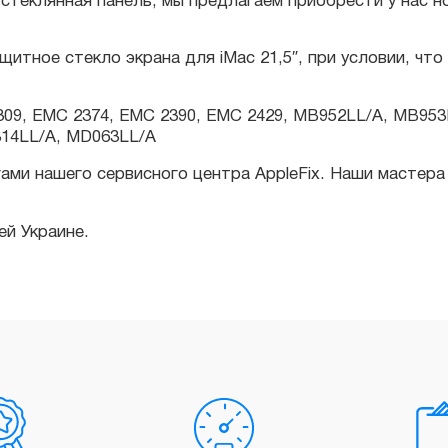
09, EMC 2374, EMC 2390, EMC 2429, MB952LL/A, MB953LL/A
LL/A, MD063LL/A
 нашего сервисного центра AppleFix. Наши мастера быстр
Украине.