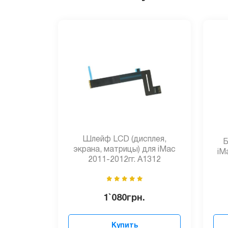
Шлейф LCD (дисплея,
Б
экрана, матрицы) для iMac
iM
2011-2012гг. A1312
1`080
грн.
Купить