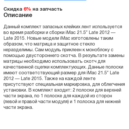
2012
Скидка
6%
на запчасть
-
Описание
Late
2015
Данный комплект запасных клейких лент используется
quantity
во время разборки и сборки iMac 21.5″ Late 2012 —
Late 2015. Новые модели iMac изготовлены таким
образом, что матрица и защитное стекло
неразделимы. Сам модуль приклеен к моноблоку с
помощью двустороннего скотча. В результате замены
матрицы необходимо использовать скотч для
качественной сцепки комплектующих. Данные полоски
имеют соответствующий размер для iMac 21.5″ Late
2012 — Late 2015. Также на каждой ленте
присутствуют специальная маркировка, для облегчения
установки. В комплект входит: 2 полоски для верхней
части экрана, по 1 полоске для каждой из сторон
(левой и правой части модуля) и 1 полоска для нижней
части экрана.