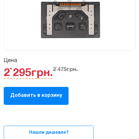
Цена
2`475
грн.
2`295
грн.
Тачпад,
Добавить в корзину
трекпад
(Touchpad
/
TrackPad)
для
MacBook
Нашли дешевле?
Pro