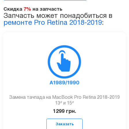
15ᐥ
Скидка
7%
на запчасть
2018-
Запчасть может понадобиться в
2019
ремонте Pro Retina 2018-2019
:
(A1990)
quantity
Замена тачпада на MacBook Pro Retina 2018-2019
13ᐥ и 15ᐥ
1299
грн.