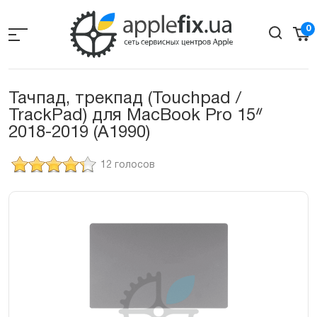
Skip
to
0
the
content
Тачпад, трекпад (Touchpad /
TrackPad) для MacBook Pro 15ᐥ
2018-2019 (A1990)
12 голосов