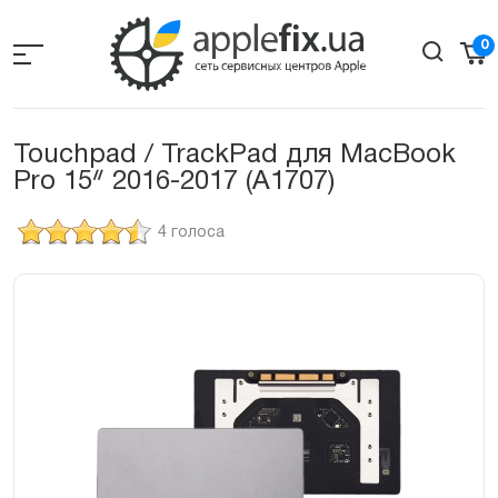
Skip
to
0
the
content
Touchpad / TrackPad для MacBook
Pro 15ᐥ 2016-2017 (A1707)
4 голоса