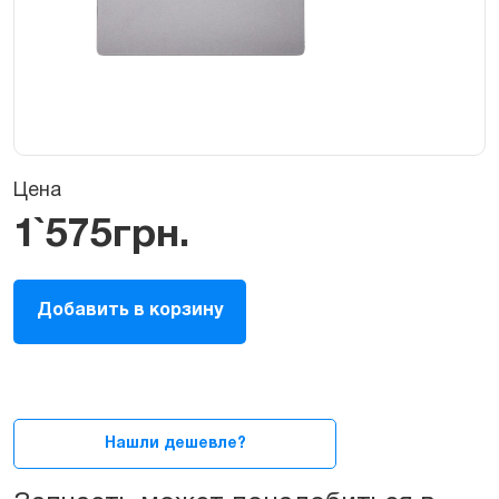
Цена
1`575
грн.
Тачпад,
Добавить в корзину
трекпад
(Touchpad
/
TrackPad)
для
MacBook
Нашли дешевле?
Pro
15ᐥ