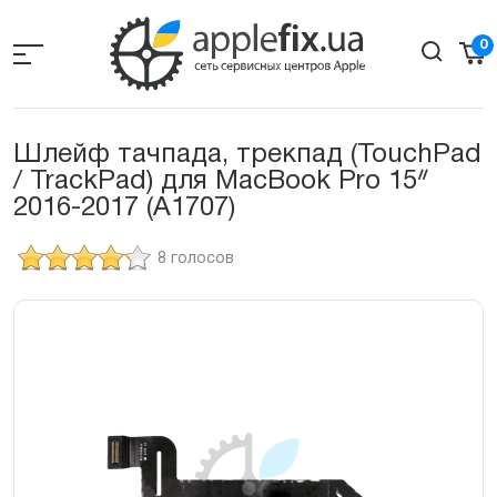
Skip
to
0
the
content
Шлейф тачпада, трекпад (TouchPad
/ TrackPad) для MacBook Pro 15ᐥ
2016-2017 (А1707)
8 голосов