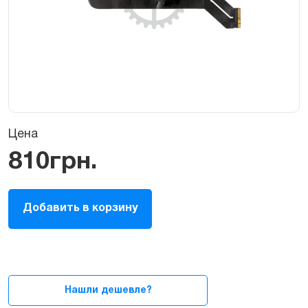
Цена
810
грн.
Шлейф
Добавить в корзину
тачпада,
трекпад
(TouchPad
/
TrackPad)
для
Нашли дешевле?
MacBook