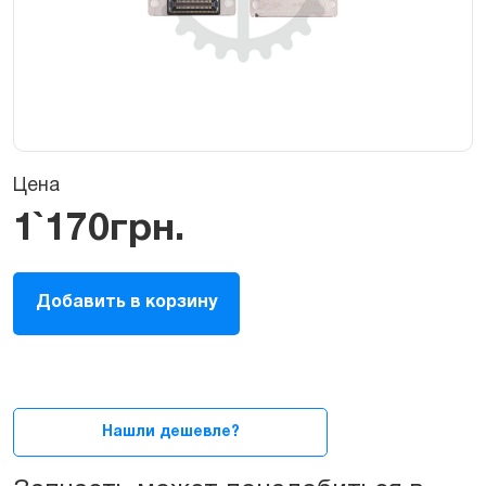
Цена
1`170
грн.
Шлейф
Добавить в корзину
LCD
/
Матрицы
MacBook
Pro
Retina
Нашли дешевле?
13"
A1707