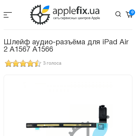
Skip
to
0
the
content
Шлейф аудио-разъёма для iPad Air
2 A1567 A1566
3 голоса