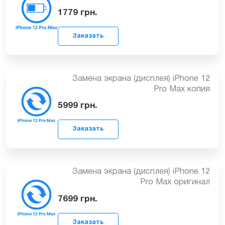
Замена батареи (аккумулятора) с
Заказать
ошибкой % iPhone 12 Pro Max
1779
грн.
Замена экрана (дисплея) iPhone 12
Pro Max копия
Заказать
5999
грн.
Замена экрана (дисплея) iPhone 12
Pro Max оригинал
Заказать