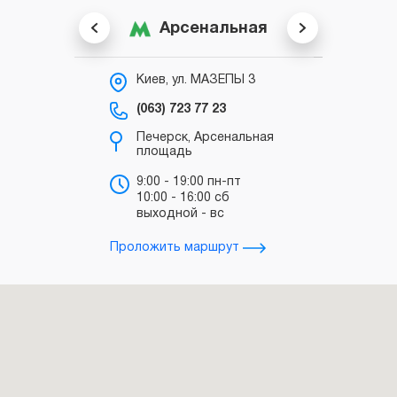
Арсенальная
Киев, ул. МАЗЕПЫ 3
К
С
(063) 723 77 23
(0
Печерск, Арсенальная
площадь
в
“
9:00 - 19:00 пн-пт
10:00 - 16:00 сб
в
выходной - вс
з
Проложить маршрут
Прол