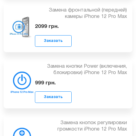
4549
грн.
Замена фронтальной (передней)
Заказать
камеры iPhone 12 Pro Max
2099
грн.
Замена кнопки Power (включения,
блокировки) iPhone 12 Pro Max
Заказать
999
грн.