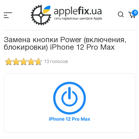
Skip
to
0
the
content
Замена кнопки Power (включения,
блокировки) iPhone 12 Pro Max
13 голосов