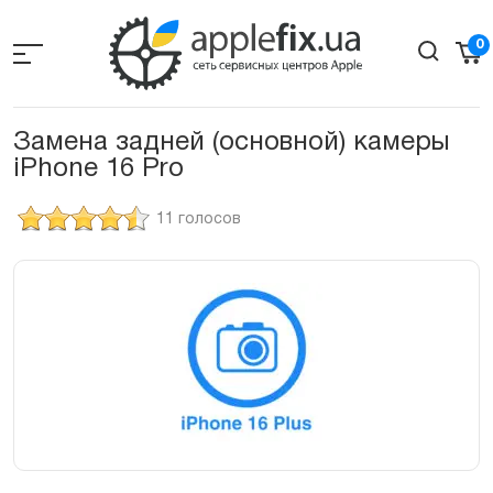
Skip
to
0
the
content
Замена задней (основной) камеры
iPhone 16 Pro
11 голосов