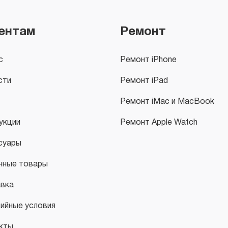
ентам
Ремонт
с
Ремонт iPhone
сти
Ремонт iPad
Ремонт iMac и MacBook
укции
Ремонт Apple Watch
суары
нные товары
вка
тийные условия
кты