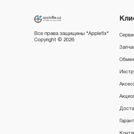
Все права защищены "Applefix"
Copyright © 2026
Кли
Серви
Запча
Обмен
Инстр
Аксес
Акцио
Доста
Гаран
Конта