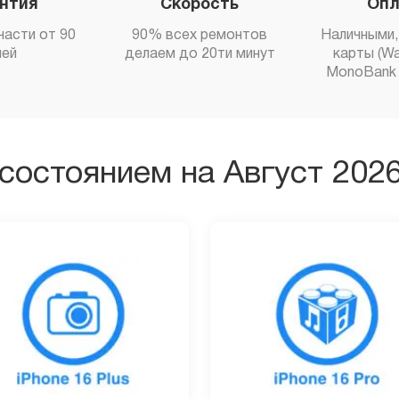
антия
Скорость
Опл
части от 90
90% всех ремонтов
Наличными,
ней
делаем до 20ти минут
карты (Wa
MonoBank 
состоянием на Август 202