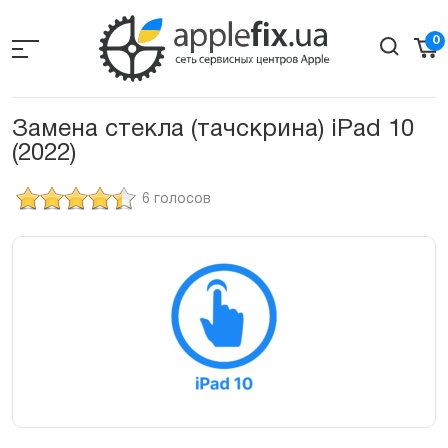
Skip
to
0
the
content
Замена стекла (тачскрина) iPad 10
(2022)
6 голосов