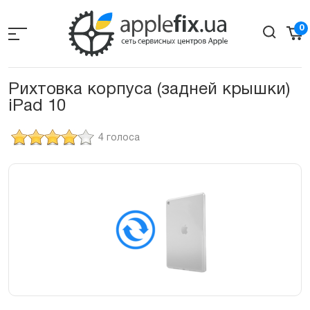
Skip
to
0
the
content
Рихтовка корпуса (задней крышки)
iPad 10
4 голоса