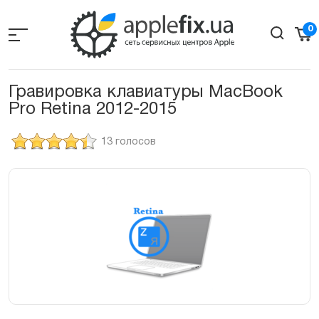
Skip
to
0
the
content
Гравировка клавиатуры MacBook
Pro Retina 2012-2015
13 голосов