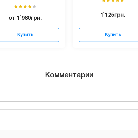
1`125
грн.
от
1`980
грн.
Купить
Купить
Комментарии