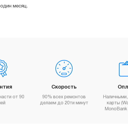
антия
Скорость
Опл
части от 90
90% всех ремонтов
Наличными,
ней
делаем до 20ти минут
карты (Wa
MonoBank 