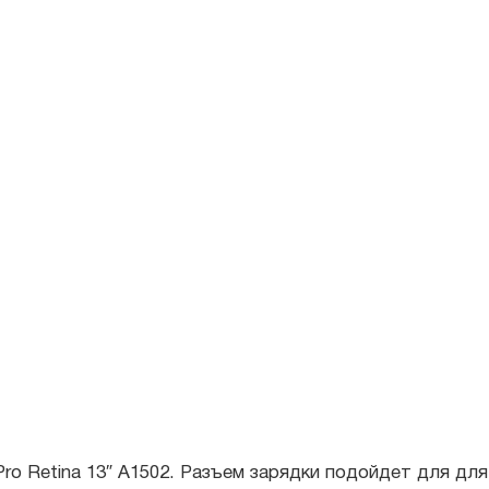
Retina 13″ A1502. Разъем зарядки подойдет для для макб
ин месяц.