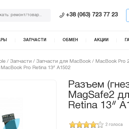
+38 (063) 723 77 23
АРЫ
ЗАПЧАСТИ
ОБМЕН
АКЦИИ
Г
ple
/
Запчасти
/
Запчасти для MacBook
/
MacBook Pro 2
 MacBook Pro Retina 13ᐥ A1502
Разъем (гне
MagSafe2 дл
Retina 13ᐥ A
2 голоса