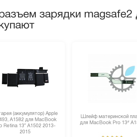
«разъем зарядки magsafe2 
окупают
арея (аккумулятор) Apple
Шлейф материнской пл
493, A1582 для MacBook
для MacBook Pro 13ᐥ A1
o Retina 13″ A1502 2013-
2015