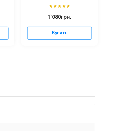
1`080
грн.
Купить