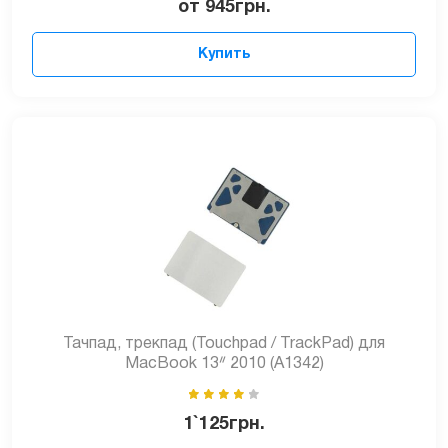
от
945
грн.
Купить
Тачпад, трекпад (Touchpad / TrackPad) для
MacBook 13ᐥ 2010 (A1342)
1`125
грн.