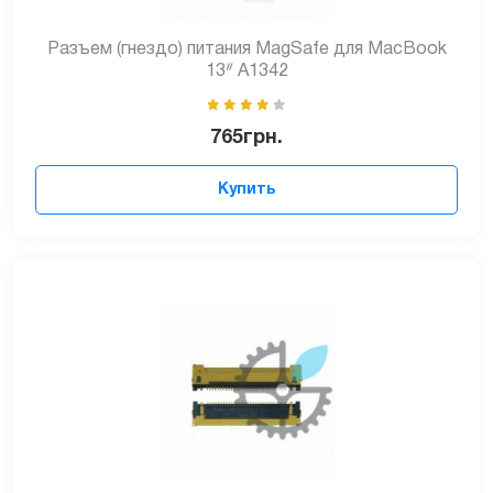
Разъем (гнездо) питания MagSafe для MacBook
13ᐥ A1342
765
грн.
Купить