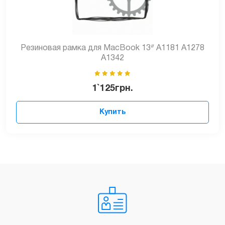
Резиновая рамка для MacBook 13ᐥ А1181 А1278
А1342
1`125
грн.
Купить