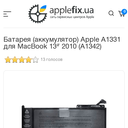
Skip
to
0
the
content
Батарея (аккумулятор) Apple А1331
для MacBook 13ᐥ 2010 (A1342)
13 голосов