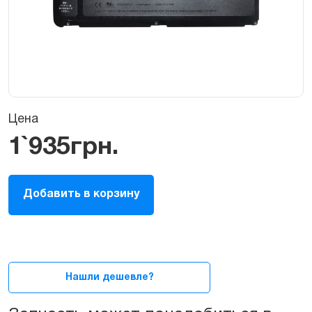
Цена
1`935
грн.
Батарея
Добавить в корзину
(аккумулятор)
Apple
А1331
для
MacBook
13ᐥ
Нашли дешевле?
2010
(A1342)