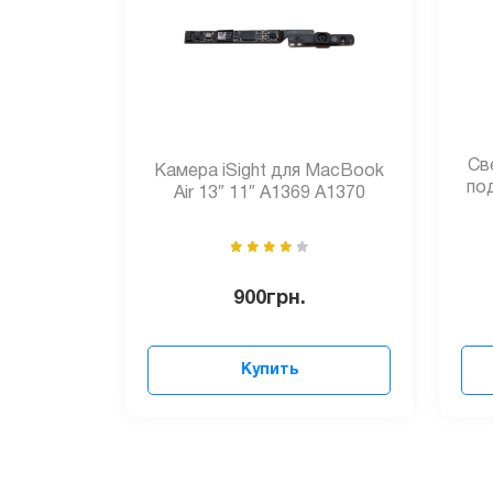
Св
Камера iSight для MacBook
по
Air 13″ 11″ A1369 A1370
900
грн.
Купить