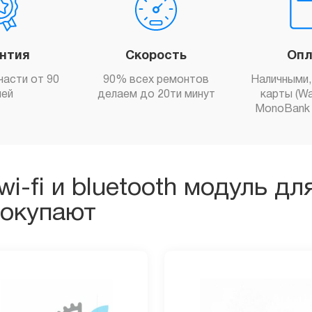
антия
Скорость
Опл
части от 90
90% всех ремонтов
Наличными,
ней
делаем до 20ти минут
карты (Wa
MonoBank 
i-fi и bluetooth модуль дл
покупают