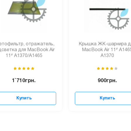
етофильтр, отражатель,
Крышка ЖК-шарнира д
дсветка для MacBook Air
MacBook Air 11ᐥ A146
11ᐥ A1370/A1465
A1370
1`710
грн.
900
грн.
Купить
Купить