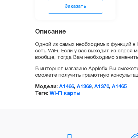
Заказать
Одной из самых необходимых функций в MacB
сеть WiFi. Если у вас выходит из строя мо
Описание
вообще, тогда Вам необходимо заменить с
В интернет магазине Applefix Вы сможете 
сможете получить грамотную консультацию 
Модели:
A1466
,
A1369
,
A1370
,
A1465
Теги:
Wi-Fi карты