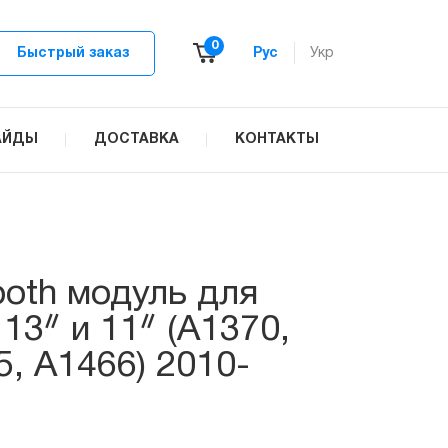
0
Быстрый заказ
Рус
Укр
АЙДЫ
ДОСТАВКА
КОНТАКТЫ
tooth модуль для
13ᐥ и 11ᐥ (A1370,
5, A1466) 2010-