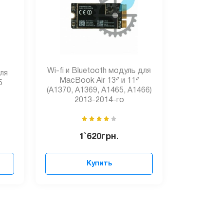
Wi-fi и Bluetooth модуль для
ля
MacBook Air 13ᐥ и 11ᐥ
5
(A1370, A1369, A1465, A1466)
2013-2014-го
1`620
грн.
Купить