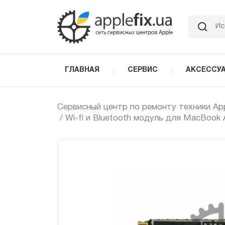
Skip
to
the
content
ГЛАВНАЯ
СЕРВИС
АКСЕССУ
Сервисный центр по ремонту техники Ap
/ Wi-fi и Bluetooth модуль для MacBook Ai