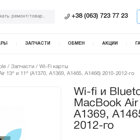
+38 (063) 723 77 23
АРЫ
ЗАПЧАСТИ
ОБМЕН
АКЦИИ
Г
ple
/
Запчасти
/
Wi-Fi карты
r 13ᐥ и 11ᐥ (A1370, A1369, A1465, A1466) 2010-2012-го
Wi-fi и Blue
MacBook Air 
A1369, A146
2012-го