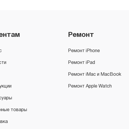
ентам
Ремонт
с
Ремонт iPhone
сти
Ремонт iPad
Ремонт iMac и MacBook
укции
Ремонт Apple Watch
суары
нные товары
вка