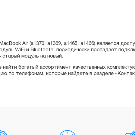
ook Air (a1370, a1369, a1465, a1466) является доступ к 
дуль WiFi и Bluetooth, периодически пропадает подключени
тарый модуль на новый.
найти богатый ассортимент качественных комплектующих 
по телефонам, которые найдете в разделе «Контакты» и