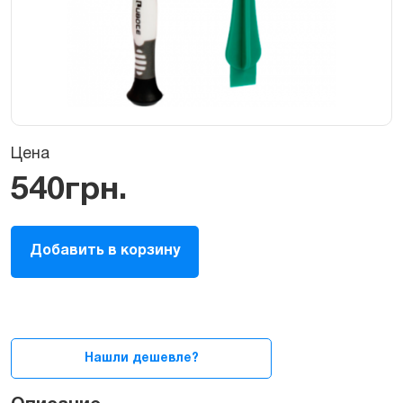
Цена
540
грн.
Набор
Добавить в корзину
инструментов
для
ремонта
iPad
2
quantity
Нашли дешевле?