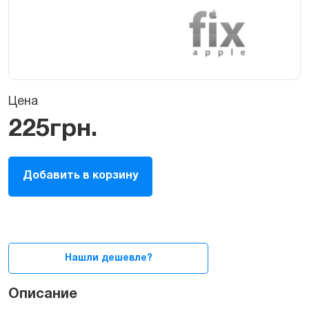
Цена
225
грн.
Лоток
Добавить в корзину
sim-
карты
для
iPad
3
quantity
Нашли дешевле?
Описание