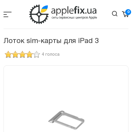
Skip
to
0
the
content
Лоток sim-карты для iPad 3
4 голоса