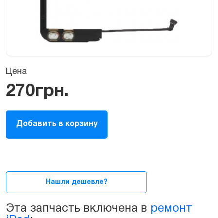
Цена
270
грн.
Динамик
Добавить в корзину
(бузер)
для
Apple
iPad
3
quantity
Нашли дешевле?
Эта запчасть включена в
ремонт