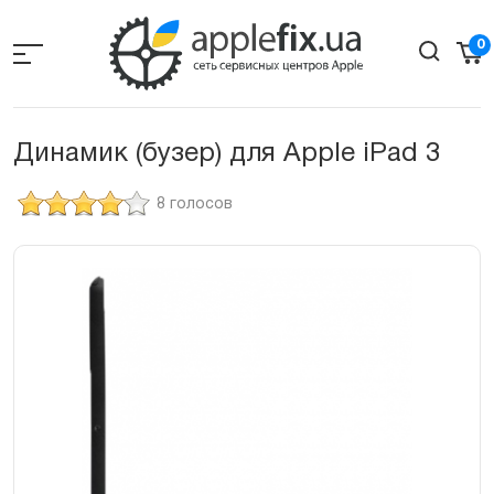
Skip
to
0
the
content
Динамик (бузер) для Apple iPad 3
8 голосов