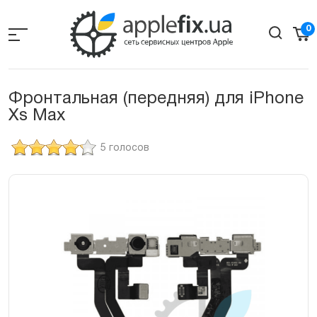
Skip
to
0
the
content
Фронтальная (передняя) для iPhone
Xs Max
5 голосов