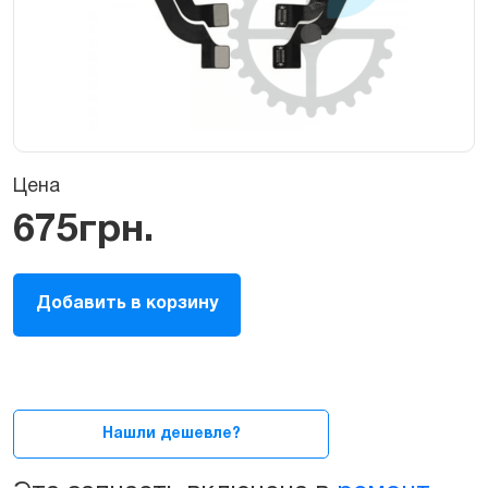
Цена
675
грн.
Фронтальная
Добавить в корзину
(передняя)
для
iPhone
Xs
Max
quantity
Нашли дешевле?