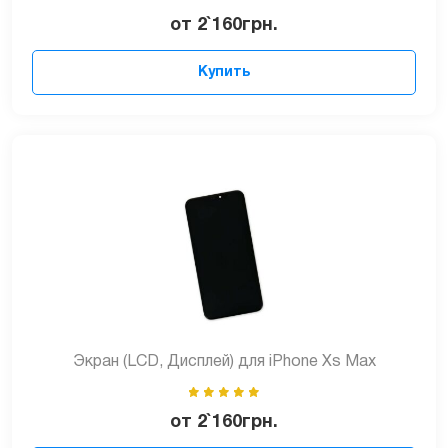
от
2`160
грн.
Купить
Экран (LCD, Дисплей) для iPhone Xs Max
от
2`160
грн.