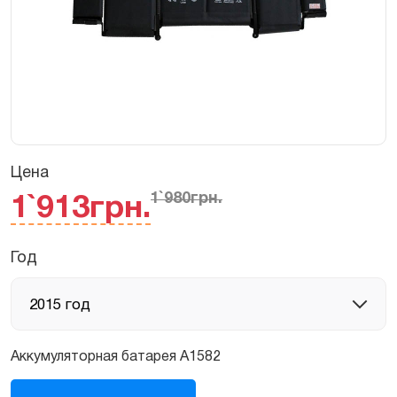
Цена
1`980
грн.
1`913
грн.
Год
Аккумуляторная батарея A1582
Батарея