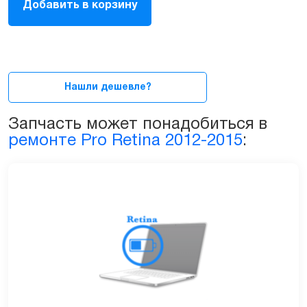
Добавить в корзину
(аккумулятор)
Apple
A1493,
A1582
для
MacBook
Нашли дешевле?
Pro
Retina
Запчасть может понадобиться в
13″
ремонте Pro Retina 2012-2015
:
A1502
2013-
2015
quantity