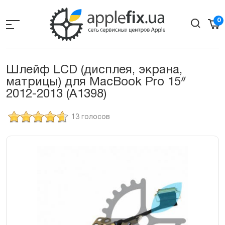
Skip
to
0
the
content
Шлейф LCD (дисплея, экрана,
матрицы) для MacBook Pro 15ᐥ
2012-2013 (A1398)
13 голосов