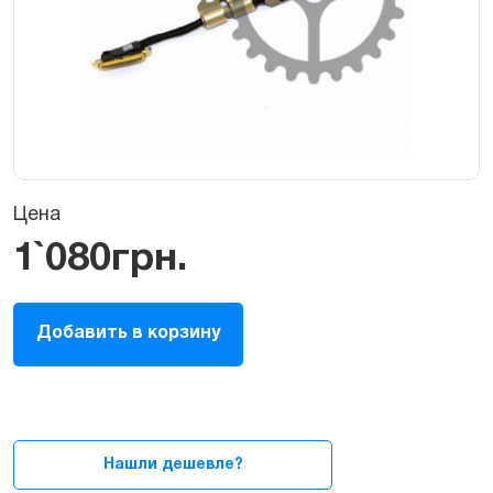
Цена
1`080
грн.
Шлейф
Добавить в корзину
LCD
(дисплея,
экрана,
матрицы)
для
MacBook
Нашли дешевле?
Pro