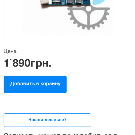
Цена
1`890
грн.
Звуковая
Добавить в корзину
карта
для
MacBook
Air
13ᐥ
A1237
Нашли дешевле?
A1304
quantity