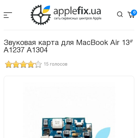
Skip
to
0
the
content
Звуковая карта для MacBook Air 13ᐥ
A1237 A1304
15 голосов