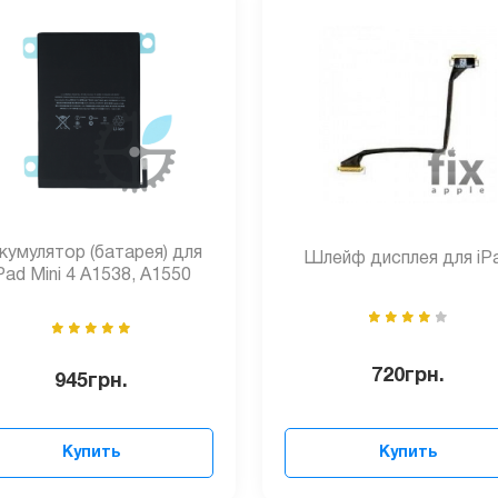
кумулятор (батарея) для
Шлейф дисплея для iP
Pad Mini 4 A1538, A1550
720
грн.
945
грн.
Купить
Купить