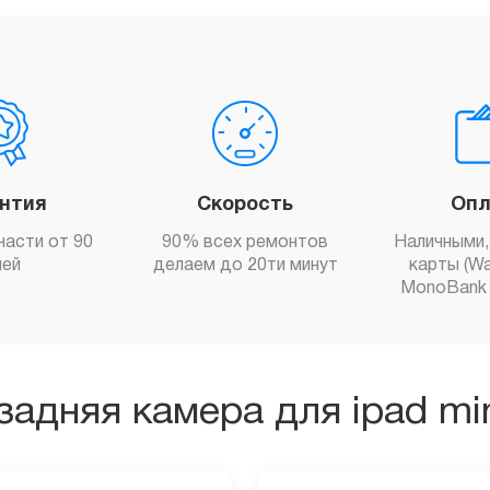
антия
Скорость
Опл
части от 90
90% всех ремонтов
Наличными,
ней
делаем до 20ти минут
карты (Wa
MonoBank 
задняя камера для ipad mi