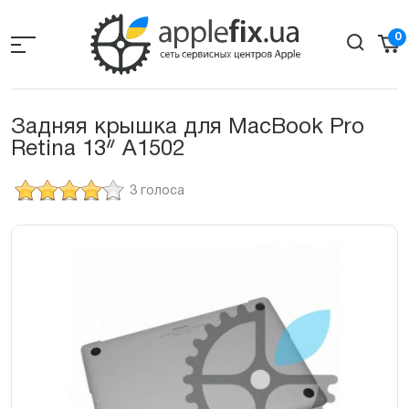
Skip
to
0
the
content
Задняя крышка для MacBook Pro
Retina 13ᐥ A1502
3 голоса