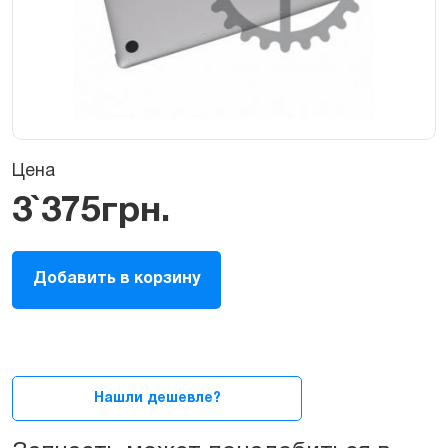
Цена
3`375
грн.
Задняя
Добавить в корзину
крышка
для
MacBook
Pro
Retina
13ᐥ
Нашли дешевле?
A1502
quantity