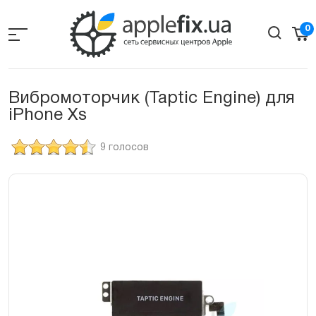
Skip
to
0
the
content
Вибромоторчик (Taptic Engine) для
iPhone Xs
9 голосов