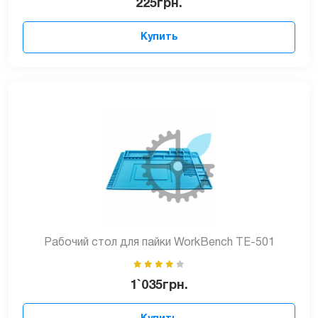
225
грн.
Купить
Рабочий стол для пайки WorkBench TE-501
1`035
грн.