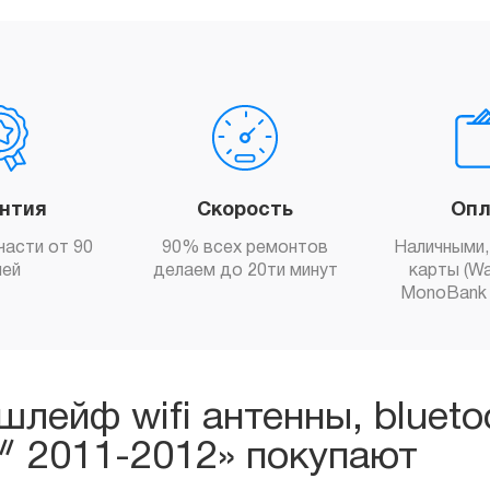
антия
Скорость
Опл
части от 90
90% всех ремонтов
Наличными,
ней
делаем до 20ти минут
карты (Wa
MonoBank 
шлейф wifi антенны, blueto
ᐥ 2011-2012» покупают