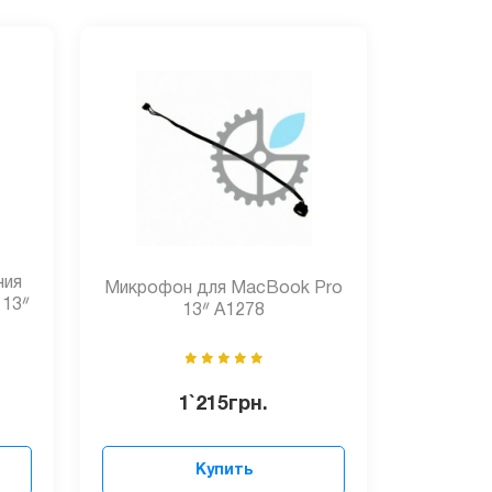
ния
Микрофон для MacBook Pro
 13ᐥ
13ᐥ A1278
1`215
грн.
Купить