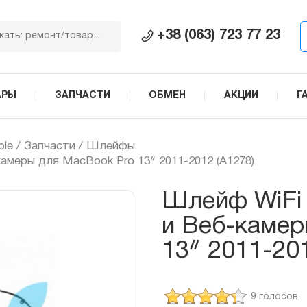
+38 (063) 723 77 23
АРЫ
ЗАПЧАСТИ
ОБМЕН
АКЦИИ
Г
ple
/
Запчасти
/
Шлейфы
камеры для MacBook Pro 13ᐥ 2011-2012 (A1278)
Шлейф WiFi 
и Веб-камер
13ᐥ 2011-20
9 голосов