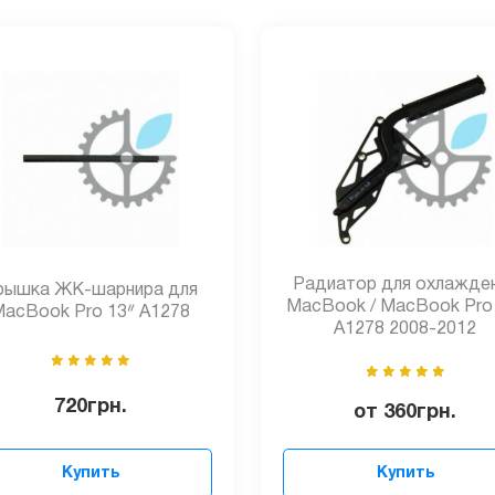
Радиатор для охлажде
рышка ЖК-шарнира для
MacBook / MacBook Pro
acBook Pro 13ᐥ A1278
A1278 2008-2012
720
грн.
от
360
грн.
Купить
Купить