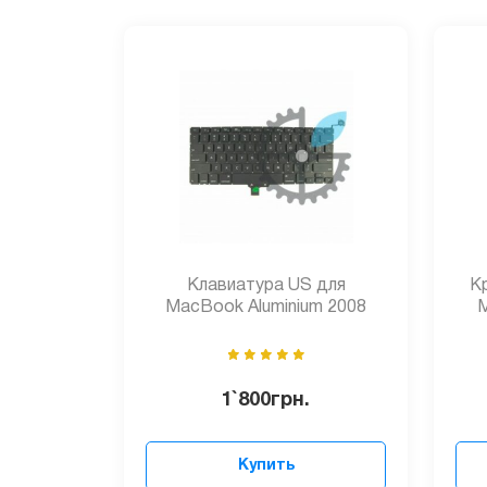
Клавиатура US для
К
MacBook Aluminium 2008
M
1`800
грн.
Купить