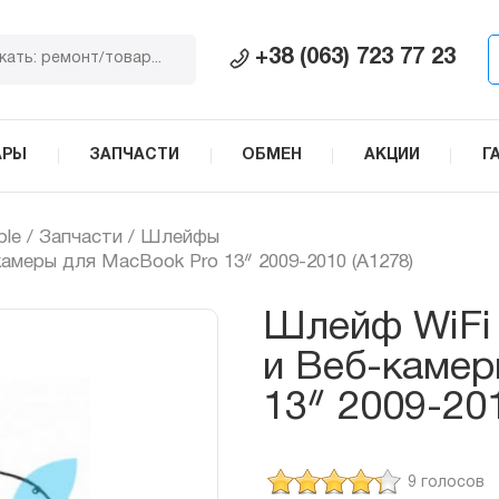
+38 (063) 723 77 23
АРЫ
ЗАПЧАСТИ
ОБМЕН
АКЦИИ
Г
ple
/
Запчасти
/
Шлейфы
камеры для MacBook Pro 13ᐥ 2009-2010 (A1278)
Шлейф WiFi 
и Веб-камер
13ᐥ 2009-20
9 голосов