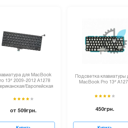
лавиатура для MacBook
Подсветка клавиатуры 
ro 13ᐥ 2009-2012 А1278
MacBook Pro 13ᐥ A12
ериканская/Европейская
450
грн.
от
509
грн.