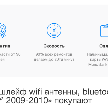
антия
Скорость
Опл
части от 90
90% всех ремонтов
Наличными,
ней
делаем до 20ти минут
карты (Wa
MonoBank 
шлейф wifi антенны, blueto
ᐥ 2009-2010» покупают