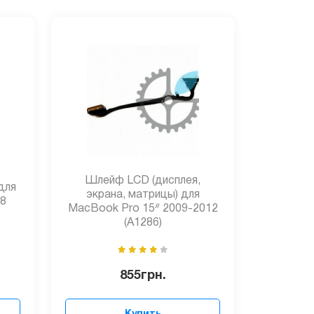
Шлейф LCD (дисплея,
для
экрана, матрицы) для
78
MacBook Pro 15ᐥ 2009-2012
(A1286)
855
грн.