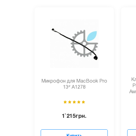
К
Микрофон для MacBook Pro
P
13ᐥ A1278
Ам
1`215
грн.