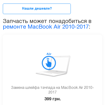
TrackPad)
для
Нашли дешевле?
MacBook
Air
Запчасть может понадобиться в
13ᐥ
ремонте MacBook Air 2010-2017
:
2008-
2009
(A1304)
quantity
Замена шлейфа тачпада на MacBook Air 2010-
2017
399
грн.