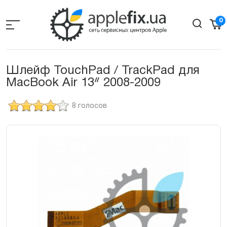
Skip
to
0
the
content
Шлейф TouchPad / TrackPad для
MacBook Air 13ᐥ 2008-2009
8 голосов