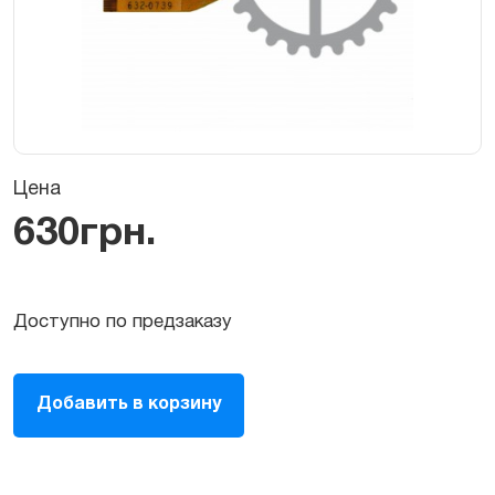
Цена
630
грн.
Доступно по предзаказу
Шлейф
Добавить в корзину
тачпада,
трекпад
(TouchPad
/