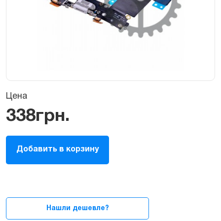
Цена
338
грн.
Шлейф
Добавить в корзину
разъёма
зарядки
(гнезда),
синхронизации
и
аудио
Нашли дешевле?
для