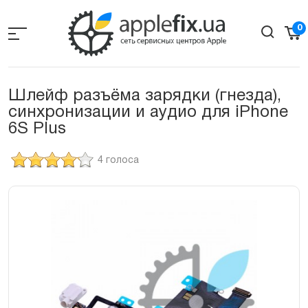
Skip
to
0
the
content
Шлейф разъёма зарядки (гнезда),
синхронизации и аудио для iPhone
6S Plus
4 голоса