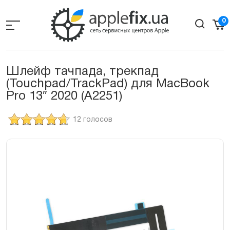
Skip
to
0
the
content
Шлейф тачпада, трекпад
(Touchpad/TrackPad) для MacBook
Pro 13″ 2020 (А2251)
12 голосов