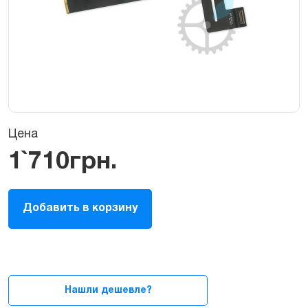
Цена
1`710
грн.
Шлейф
Добавить в корзину
тачпада,
трекпад
(Touchpad/TrackPad)
для
MacBook
Pro
Нашли дешевле?
13″