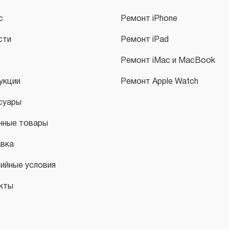
с
Ремонт iPhone
сти
Ремонт iPad
Ремонт iMac и MacBook
укции
Ремонт Apple Watch
суары
нные товары
вка
тийные условия
кты