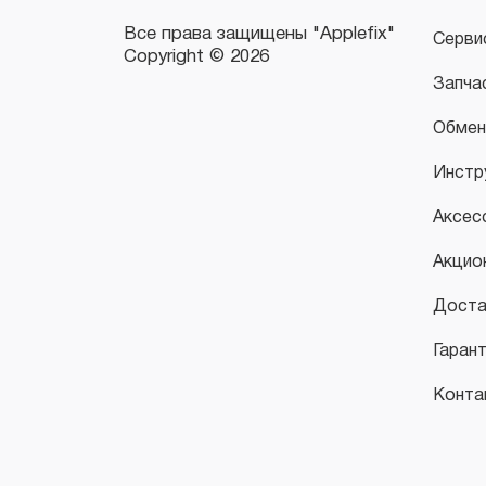
Серви
Запча
Обмен
Инстр
Аксес
Акцио
Доста
Гаран
Конта