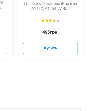
ля
Шлейф микрофона iPad mini
9,
A1432, A1454, A1455
495
грн.
Купить