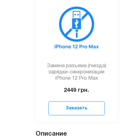
Замена разъема (гнезда)
зарядки-синхронизации
iPhone 12 Pro Max
2449
грн.
Заказать
Разъем (гнездо) зарядки и синхронизации, 
частое использование гнезда (как минимум 
Описание
тому же частью корпуса, может быть причи