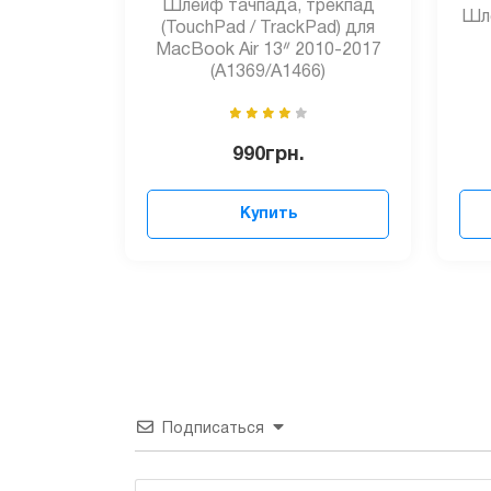
Шлейф тачпада, трекпад
Шле
(TouchPad / TrackPad) для
MacBook Air 13ᐥ 2010-2017
(A1369/A1466)
990
грн.
Купить
Подписаться