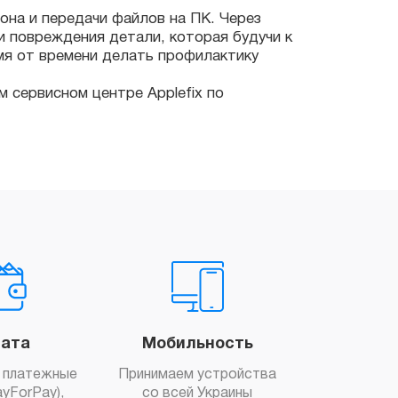
висном центре Applefix по
ата
Мобильность
 платежные
Принимаем устройства
yForPay),
со всей Украины