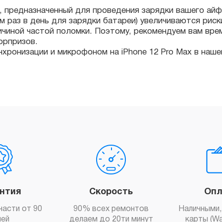
ризов.
ронизации и микрофоном на iPhone 12 Pro Max в нашем сер
антия
Скорость
Опл
части от 90
90% всех ремонтов
Наличными,
ней
делаем до 20ти минут
карты (Wa