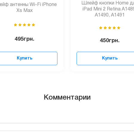
Шлейф кнопки Home д
йф антенны Wi-Fi iPhone
iPad Mini 2 Retina A148
Xs Max
A1490, A1491
495
грн.
450
грн.
Купить
Купить
Комментарии