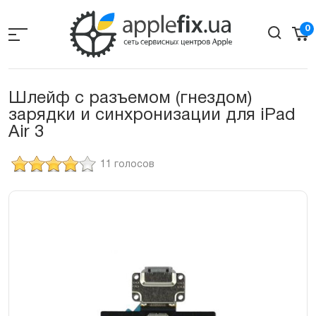
Skip
to
0
the
content
Шлейф с разъемом (гнездом)
зарядки и синхронизации для iPad
Air 3
11 голосов