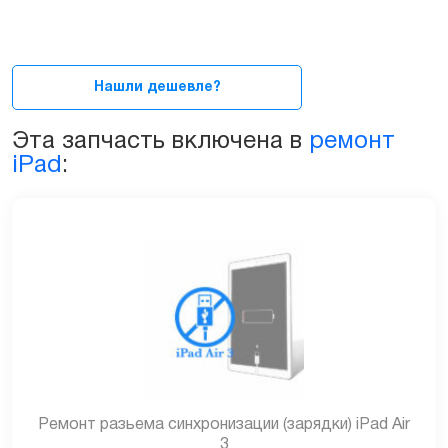
(гнездом)
зарядки
и
синхронизации
Нашли дешевле?
для
iPad
Эта запчасть включена в
ремонт
Air
iPad
:
3
quantity
Ремонт разьема синхронизации (зарядки) iPad Air
3