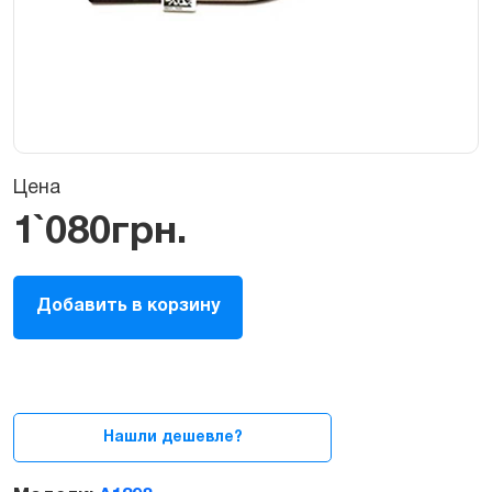
Цена
1`080
грн.
Шлейф
Добавить в корзину
I/O,USB,HDMI
Board
для
MacBook
Pro
15"
Нашли дешевле?
2012-
2015