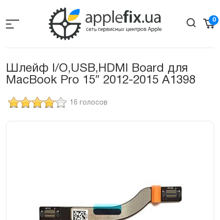
Skip
to
0
the
content
Шлейф I/O,USB,HDMI Board для
MacBook Pro 15″ 2012-2015 A1398
16 голосов