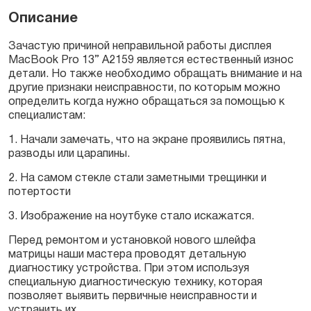
13"
Описание
2019
A2159
Зачастую причиной неправильной работы дисплея
quantity
MacBook Prо 13” А2159
является естественный износ
детали. Но также необходимо обращать внимание и на
другие признаки неисправности, по которым можно
определить когда нужно обращаться за помощью к
специалистам
:
1. Начали замечать, что на экране проявились пятна,
разводы или царапины.
2. На самом стекле стали заметными трещинки и
потертости
3. Изображение на ноутбуке стало искажатся.
Перед ремонтом и установкой нового шлейфа
матрицы наши мастера проводят детальную
диагностику устройства. При этом используя
специальную диагностическую технику, которая
позволяет выявить первичные неисправности и
устранить их.