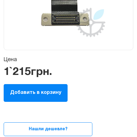
Цена
1`215
грн.
Шлейф
Добавить в корзину
LCD
(дисплея,
экрана,
матрицы)
для
MacBook
Нашли дешевле?
Pro