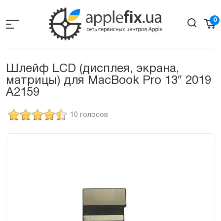
Skip
to
0
the
content
Шлейф LCD (дисплея, экрана,
матрицы) для MacBook Pro 13″ 2019
A2159
10 голосов