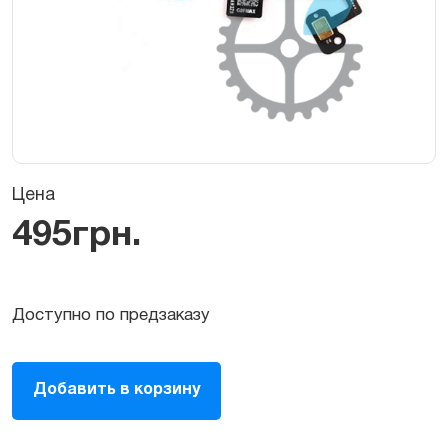
Цена
495
грн.
Доступно по предзаказу
Шлейф
Добавить в корзину
кнопок
громкости
и