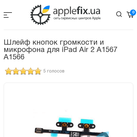
Skip
to
0
the
content
Шлейф кнопок громкости и
микрофона для iPad Air 2 A1567
A1566
5 голосов