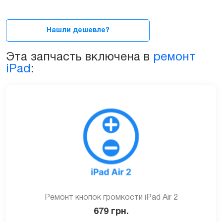
микрофона
для
iPad
Нашли дешевле?
Air
2
Эта запчасть включена в
ремонт
A1567
iPad
:
A1566
quantity
Ремонт кнопок громкости iPad Air 2
679
грн.