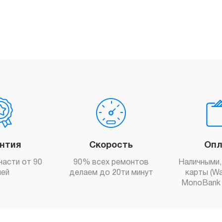
антия
Скорость
Опл
части от 90
90% всех ремонтов
Наличными,
ней
делаем до 20ти минут
карты (Wa
MonoBank 