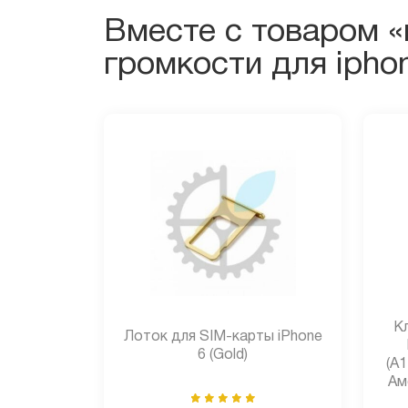
Вместе с товаром «
громкости для ipho
К
Лоток для SIM-карты iPhone
6 (Gold)
(A1
Ам