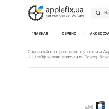
Skip
to
the
content
ГЛАВНАЯ
СЕРВИС
АКСЕССУ
Сервисный центр по ремонту техники Ap
/ Шлейф кнопки включения (Power), блоки