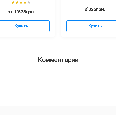
2`025
грн.
от
1`575
грн.
Купить
Купить
Комментарии