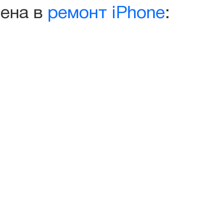
iPhone
чена в
ремонт iPhone
:
14
Plus
quantity