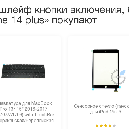
шлейф кнопки включения, 
ne 14 plus» покупают
лавиатура для MacBook
Сенсорное стекло (тачск
Pro 13ᐥ 15ᐥ 2016-2017
для iPad Mini 5
707/A1706) with TouchBar
ериканская/Европейская