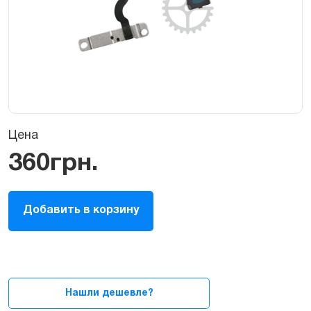
Цена
360
грн.
Шлейф
Добавить в корзину
кнопки
включения/
блокировки,
громкости,
микрофона
и
Нашли дешевле?
вспышки