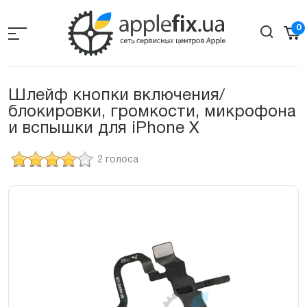
Skip
to
0
the
content
Шлейф кнопки включения/
блокировки, громкости, микрофона
и вспышки для iPhone X
2 голоса