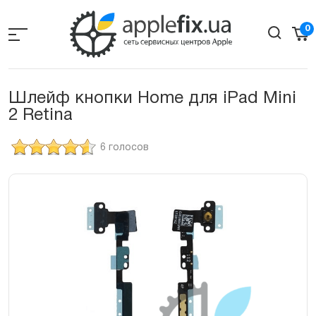
Skip
to
0
the
content
Шлейф кнопки Home для iPad Mini
2 Retina
6 голосов