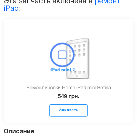
Эта запчасть включена в
ремонт
A1490,
iPad
:
A1491
quantity
Ремонт кнопки Home iPad mini Retina
549
грн.
Описание