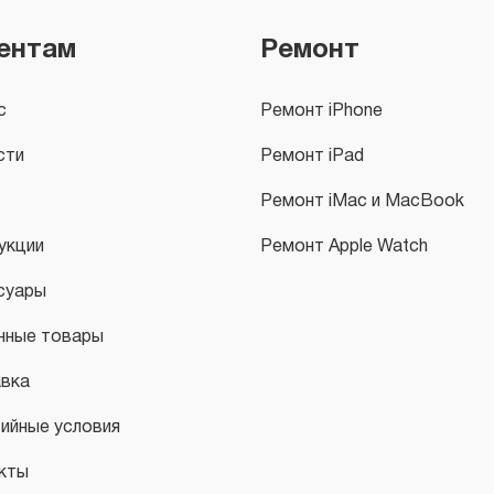
ентам
Ремонт
с
Ремонт iPhone
сти
Ремонт iPad
Ремонт iMac и MacBook
укции
Ремонт Apple Watch
суары
нные товары
вка
тийные условия
кты