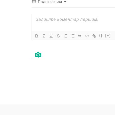
Подписаться
{}
[+]
Все права защищены "Applefix"