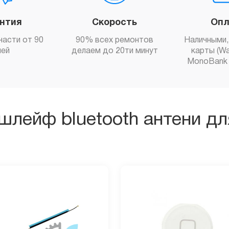
антия
Скорость
Опл
части от 90
90% всех ремонтов
Наличными,
ней
делаем до 20ти минут
карты (Wa
MonoBank 
шлейф bluetooth антени для