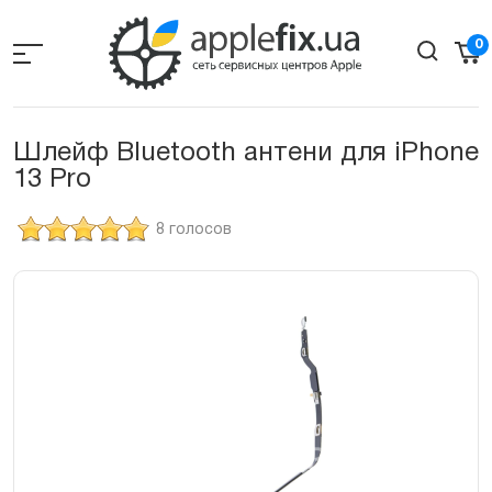
Skip
to
0
the
content
Шлейф Bluetooth антени для iPhone
13 Pro
8 голосов