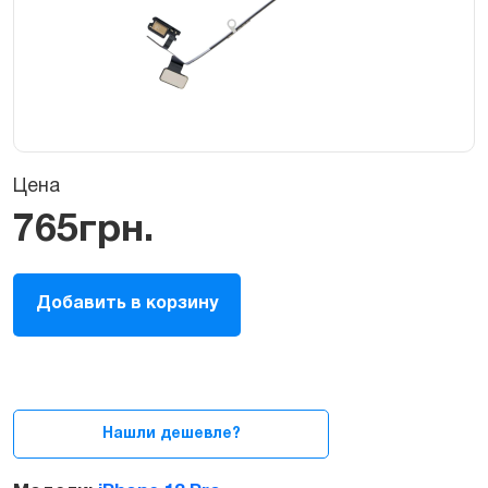
Цена
765
грн.
Шлейф
Добавить в корзину
Bluetooth
антени
для
iPhone
13
Pro
Нашли дешевле?
quantity