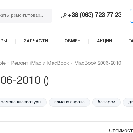
+38 (063) 723 77 23
АРЫ
ЗАПЧАСТИ
ОБМЕН
АКЦИИ
Г
ple
»
Ремонт iMac и MacBook
»
MacBook 2006-2010
6-2010 ()
мена клавиатуры
замена экрана
батареи
динамик
Стоимост