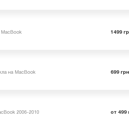
ада на MacBook 2006-2010
29
 на MacBook
14
текла на MacBook
69