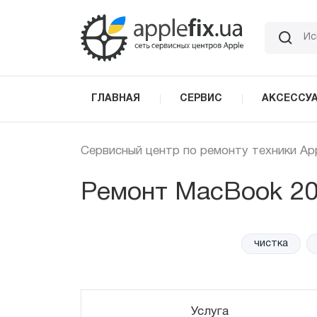
Skip
to
the
content
ГЛАВНАЯ
СЕРВИС
АКСЕССУ
Сервисный центр по ремонту техники Ap
Ремонт MacBook 200
чистка
за
Услуга