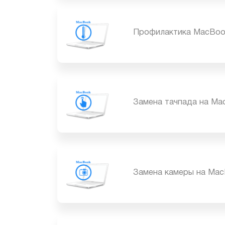
Профилактика MacB
Замена тачпада на 
Замена камеры на M