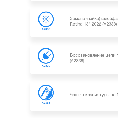
Замена шлейфа диспл
(A2338)
Замена (пайка) шле
Retina 13ᐥ 2022 (A233
Восстановление цепи
(A2338)