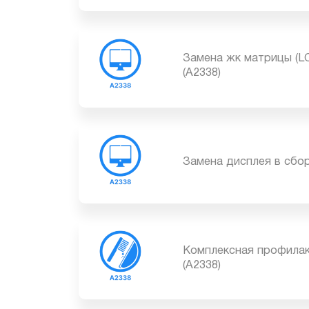
MacBook Pro Retina 1
Замена жк матрицы (
(A2338)
Замена дисплея в сб
Комплексная профила
(A2338)