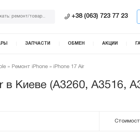
+38 (063) 723 77 23
АРЫ
ЗАПЧАСТИ
ОБМЕН
АКЦИИ
Г
ple
»
Ремонт iPhone
»
iPhone 17 Air
r в Киеве (A3260, A3516, A
Стоимост