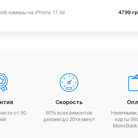
ной) камеры на iPhone 17 Air
47
антия
Скорость
Опл
части от 90
90% всех ремонтов
Наличными,
ней
делаем до 20ти минут
карты (Wa
MonoBank 